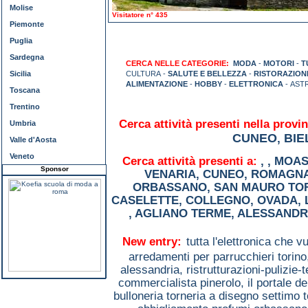
Molise
Visitatore n° 435
Piemonte
Puglia
Sardegna
CERCA NELLE CATEGORIE:
MODA
-
MOTORI
-
T
Sicilia
CULTURA -
SALUTE E BELLEZZA
-
RISTORAZION
ALIMENTAZIONE
-
HOBBY
-
ELETTRONICA
- AST
Toscana
Trentino
Cerca attività presenti nella provin
Umbria
CUNEO
BIE
,
Valle d'Aosta
Veneto
Cerca attività presenti a:
,
,
MOAS
Sponsor
VENARIA
,
CUNEO
,
ROMAGNA
ORBASSANO
,
SAN MAURO TO
CASELETTE
,
COLLEGNO
,
OVADA
,
,
AGLIANO TERME
,
ALESSANDR
New entry:
tutta l'elettronica che 
arredamenti per parrucchieri torin
alessandria,
ristrutturazioni-pulizie-
commercialista pinerolo,
il portale d
bulloneria torneria a disegno settimo 