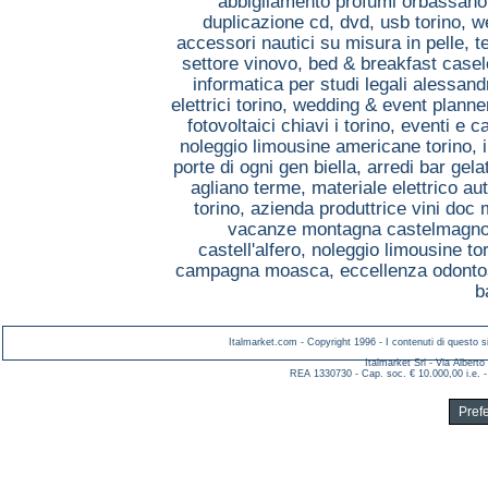
abbigliamento profumi orbassan
duplicazione cd, dvd, usb torino,
w
accessori nautici su misura in pelle, 
settore vinovo,
bed & breakfast casel
informatica per studi legali alessand
elettrici torino,
wedding & event planner
fotovoltaici chiavi i torino,
eventi e c
noleggio limousine americane torino,
porte di ogni gen biella,
arredi bar gela
agliano terme,
materiale elettrico a
torino,
azienda produttrice vini doc
vacanze montagna castelmagn
castell'alfero,
noleggio limousine to
campagna moasca,
eccellenza odonto
b
Italmarket.com - Copyright 1996 - I contenuti di questo si
Italmarket Srl - Via Albert
REA 1330730 - Cap. soc. € 10.000,00 i.e. -
Pref