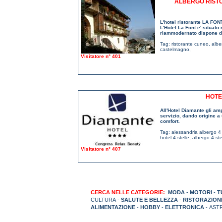
ALBERGO RIST
L'hotel ristorante LA FON
L'Hotel La Font e' situato
riammodernato dispone di
Tag:
ristorante cuneo
,
albe
castelmagno
,
Visitatore n° 401
HOTE
All'Hotel Diamante gli amp
servizio, dando origine a 
comfort.
Tag:
alessandria albergo 4 
hotel 4 stelle
,
albergo 4 ste
Visitatore n° 407
CERCA NELLE CATEGORIE:
MODA
-
MOTORI
-
T
CULTURA -
SALUTE E BELLEZZA
-
RISTORAZION
ALIMENTAZIONE
-
HOBBY
-
ELETTRONICA
- AST