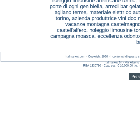
noleggio limousine americane torino,
porte di ogni gen biella,
arredi bar gela
agliano terme,
materiale elettrico a
torino,
azienda produttrice vini doc
vacanze montagna castelmagn
castell'alfero,
noleggio limousine to
campagna moasca,
eccellenza odonto
b
Italmarket.com - Copyright 1996 - I contenuti di questo si
Italmarket Srl - Via Albert
REA 1330730 - Cap. soc. € 10.000,00 i.e. -
Pref