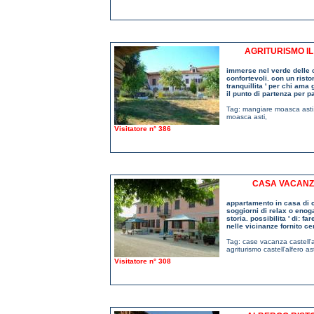
AGRITURISMO IL
immerse nel verde delle c
confortevoli. con un rist
tranquillita ' per chi ama
il punto di partenza per p
Tag:
mangiare moasca asti
moasca asti
,
Visitatore n° 386
CASA VACANZE
appartamento in casa di 
soggiorni di relax o enoga
storia. possibilita ' di: f
nelle vicinanze fornito c
Tag:
case vacanza castell'a
agriturismo castell'alfero ast
Visitatore n° 308