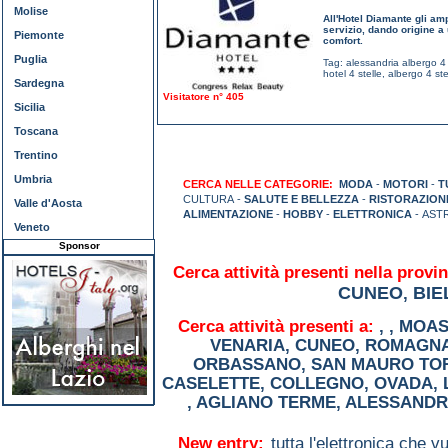
Molise
All'Hotel Diamante gli amp
servizio, dando origine a 
Piemonte
comfort.
Puglia
Tag:
alessandria albergo 4 
hotel 4 stelle
,
albergo 4 ste
Sardegna
Visitatore n° 405
Sicilia
Toscana
Trentino
Umbria
CERCA NELLE CATEGORIE:
MODA
-
MOTORI
-
T
CULTURA -
SALUTE E BELLEZZA
-
RISTORAZION
Valle d'Aosta
ALIMENTAZIONE
-
HOBBY
-
ELETTRONICA
- AST
Veneto
Sponsor
Cerca attività presenti nella provin
CUNEO
BIE
,
Cerca attività presenti a:
,
,
MOAS
VENARIA
,
CUNEO
,
ROMAGNA
ORBASSANO
,
SAN MAURO TO
CASELETTE
,
COLLEGNO
,
OVADA
,
,
AGLIANO TERME
,
ALESSANDR
New entry:
tutta l'elettronica che 