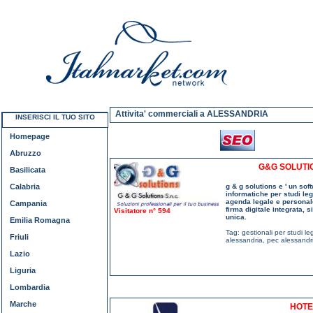
Attivita' commerciali a ALESSANDRIA
INSERISCI IL TUO SITO
Homepage
Abruzzo
G&G SOLUTIO
Basilicata
Calabria
g & g solutions e ' un sof
informatiche per studi lega
agenda legale e personale
Campania
firma digitale integrata,
Visitatore n° 594
unica.
Emilia Romagna
Tag:
gestionali per studi le
Friuli
alessandria
,
pec alessandr
Lazio
Liguria
Lombardia
Marche
HOTE