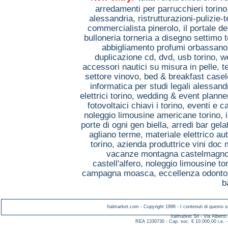
arredamenti per parrucchieri torin
alessandria,
ristrutturazioni-pulizie-
commercialista pinerolo,
il portale d
bulloneria torneria a disegno settimo 
abbigliamento profumi orbassan
duplicazione cd, dvd, usb torino,
w
accessori nautici su misura in pelle, 
settore vinovo,
bed & breakfast casel
informatica per studi legali alessand
elettrici torino,
wedding & event planner
fotovoltaici chiavi i torino,
eventi e c
noleggio limousine americane torino,
porte di ogni gen biella,
arredi bar gela
agliano terme,
materiale elettrico a
torino,
azienda produttrice vini doc
vacanze montagna castelmagn
castell'alfero,
noleggio limousine to
campagna moasca,
eccellenza odonto
b
Italmarket.com - Copyright 1996 - I contenuti di questo si
Italmarket Srl - Via Albert
REA 1330730 - Cap. soc. € 10.000,00 i.e. -