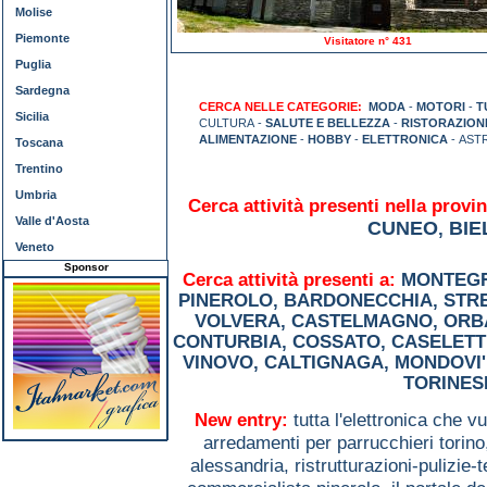
Molise
Piemonte
Visitatore n° 431
Puglia
Sardegna
CERCA NELLE CATEGORIE:
MODA
-
MOTORI
-
T
Sicilia
CULTURA -
SALUTE E BELLEZZA
-
RISTORAZION
ALIMENTAZIONE
-
HOBBY
-
ELETTRONICA
- AST
Toscana
Trentino
Umbria
Cerca attività presenti nella provin
Valle d'Aosta
CUNEO
BIE
,
Veneto
Sponsor
Cerca attività presenti a:
MONTEGR
PINEROLO
,
BARDONECCHIA
,
STR
VOLVERA
,
CASTELMAGNO
,
ORB
CONTURBIA
,
COSSATO
,
CASELETT
VINOVO
,
CALTIGNAGA
,
MONDOVI'
TORINES
New entry:
tutta l'elettronica che 
arredamenti per parrucchieri torin
alessandria,
ristrutturazioni-pulizie-