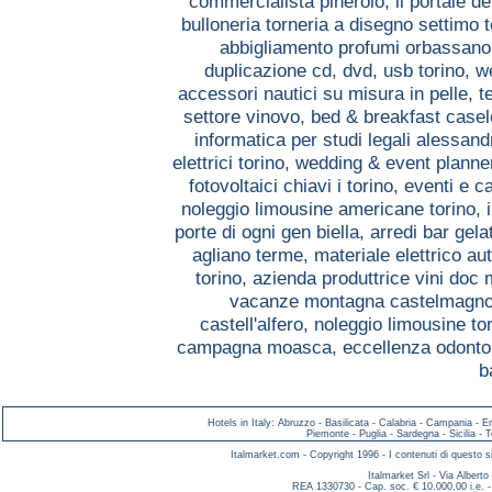
commercialista pinerolo,
il portale d
bulloneria torneria a disegno settimo 
abbigliamento profumi orbassan
duplicazione cd, dvd, usb torino,
w
accessori nautici su misura in pelle, 
settore vinovo,
bed & breakfast casel
informatica per studi legali alessand
elettrici torino,
wedding & event planner
fotovoltaici chiavi i torino,
eventi e c
noleggio limousine americane torino,
porte di ogni gen biella,
arredi bar gela
agliano terme,
materiale elettrico a
torino,
azienda produttrice vini doc
vacanze montagna castelmagn
castell'alfero,
noleggio limousine to
campagna moasca,
eccellenza odonto
b
Hotels in Italy
:
Abruzzo
-
Basilicata
-
Calabria
-
Campania
-
E
Piemonte
-
Puglia
-
Sardegna
-
Sicilia
-
T
Italmarket.com - Copyright 1996 - I contenuti di questo si
Italmarket Srl - Via Albert
REA 1330730 - Cap. soc. € 10.000,00 i.e. -