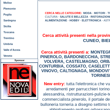
Molise
Piemonte
CERCA NELLE CATEGORIE:
MODA
-
MOTORI
-
T
Puglia
CULTURA -
SALUTE E BELLEZZA
-
RISTORAZION
Sardegna
ALIMENTAZIONE
-
HOBBY
-
ELETTRONICA
- AST
Sicilia
Toscana
Cerca attività presenti nella provin
Trentino
CUNEO
BIE
,
Umbria
Valle d'Aosta
Cerca attività presenti a:
MONTEGR
Veneto
PINEROLO
,
BARDONECCHIA
,
STR
Sponsor
VOLVERA
,
CASTELMAGNO
,
ORB
CONTURBIA
,
COSSATO
,
CASELETT
VINOVO
,
CALTIGNAGA
,
MONDOVI'
TORINES
New entry:
tutta l'elettronica che 
arredamenti per parrucchieri torin
alessandria,
ristrutturazioni-pulizie-
commercialista pinerolo,
il portale d
bulloneria torneria a disegno settimo 
abbigliamento profumi orbassan