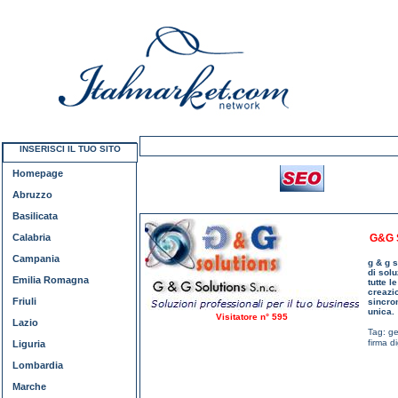
INSERISCI IL TUO SITO
Homepage
Abruzzo
Basilicata
Calabria
G&G 
Campania
g & g s
di solu
Emilia Romagna
tutte l
creazio
Friuli
sincro
unica.
Visitatore n° 595
Lazio
Tag:
ge
firma d
Liguria
Lombardia
Marche