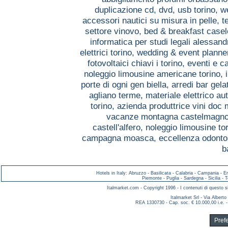
duplicazione cd, dvd, usb torino,
w
accessori nautici su misura in pelle, 
settore vinovo,
bed & breakfast casel
informatica per studi legali alessand
elettrici torino,
wedding & event planner
fotovoltaici chiavi i torino,
eventi e c
noleggio limousine americane torino,
porte di ogni gen biella,
arredi bar gela
agliano terme,
materiale elettrico a
torino,
azienda produttrice vini doc
vacanze montagna castelmagn
castell'alfero,
noleggio limousine to
campagna moasca,
eccellenza odonto
b
Hotels in Italy
:
Abruzzo
-
Basilicata
-
Calabria
-
Campania
-
E
Piemonte
-
Puglia
-
Sardegna
-
Sicilia
-
T
Italmarket.com - Copyright 1996 - I contenuti di questo si
Italmarket Srl - Via Albert
REA 1330730 - Cap. soc. € 10.000,00 i.e. -
Pref