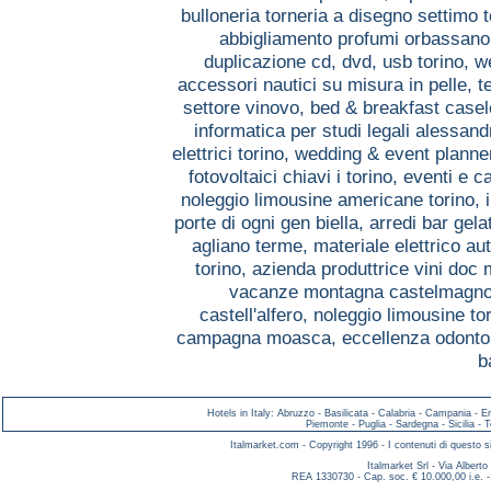
bulloneria torneria a disegno settimo 
abbigliamento profumi orbassan
duplicazione cd, dvd, usb torino,
w
accessori nautici su misura in pelle, 
settore vinovo,
bed & breakfast casel
informatica per studi legali alessand
elettrici torino,
wedding & event planner
fotovoltaici chiavi i torino,
eventi e c
noleggio limousine americane torino,
porte di ogni gen biella,
arredi bar gela
agliano terme,
materiale elettrico a
torino,
azienda produttrice vini doc
vacanze montagna castelmagn
castell'alfero,
noleggio limousine to
campagna moasca,
eccellenza odonto
b
Hotels in Italy
:
Abruzzo
-
Basilicata
-
Calabria
-
Campania
-
E
Piemonte
-
Puglia
-
Sardegna
-
Sicilia
-
T
Italmarket.com - Copyright 1996 - I contenuti di questo si
Italmarket Srl - Via Albert
REA 1330730 - Cap. soc. € 10.000,00 i.e. -