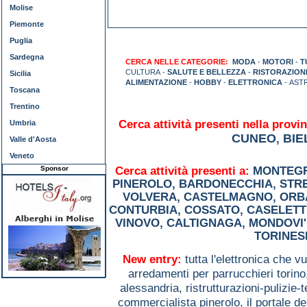
Molise
Piemonte
Puglia
Sardegna
CERCA NELLE CATEGORIE:
MODA
-
MOTORI
-
T
CULTURA -
SALUTE E BELLEZZA
-
RISTORAZION
Sicilia
ALIMENTAZIONE
-
HOBBY
-
ELETTRONICA
- AST
Toscana
Trentino
Cerca attività presenti nella provin
Umbria
CUNEO
BIE
,
Valle d'Aosta
Veneto
Sponsor
Cerca attività presenti a:
MONTEGR
PINEROLO
,
BARDONECCHIA
,
STR
VOLVERA
,
CASTELMAGNO
,
ORB
CONTURBIA
,
COSSATO
,
CASELETT
VINOVO
,
CALTIGNAGA
,
MONDOVI'
TORINES
New entry:
tutta l'elettronica che 
arredamenti per parrucchieri torin
alessandria,
ristrutturazioni-pulizie-
commercialista pinerolo,
il portale d