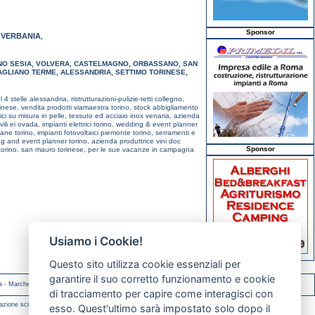
Sponsor
VERBANIA
,
,
O SESIA
,
VOLVERA
,
CASTELMAGNO
,
ORBASSANO
,
SAN
AGLIANO TERME
,
ALESSANDRIA
,
SETTIMO TORINESE
,
l 4 stelle alessandria,
ristrutturazioni-pulizie-tetti collegno,
rinese,
vendita prodotti viamaestra torino,
stock abbigliamento
ci su misura in pelle, tessuto ed acciaio inox venaria,
azienda
vili ei ovada,
impianti elettrici torino,
wedding & event planner
cane torino,
impianti fotovoltaici piemonte torino,
serramenti e
g and event planner torino,
azienda produttrice vini doc
Sponsor
torino. san mauro torinese,
per le sue vacanze in campagna
Usiamo i Cookie!
Questo sito utilizza cookie essenziali per
garantire il suo corretto funzionamento e cookie
a
-
Marche
-
Molise
di tracciamento per capire come interagisci con
azione scritta.
esso. Quest'ultimo sarà impostato solo dopo il