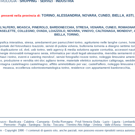
TROLOGIA -
SHOPPING
-
SERVIZI
-
INDUSTRIA
TORINO
ALESSANDRIA
NOVARA
CUNEO
BIELLA
ASTI
à presenti nella provincia di:
,
,
,
,
,
L'ALFERO
,
MOASCA
,
PINEROLO
,
BARDONECCHIA
,
STRESA
,
VENARIA
,
CUNEO
,
ROMAGNAN
ASELETTE
,
COLLEGNO
,
OVADA
,
LOAZZOLO
,
NOVARA
,
VINOVO
,
CALTIGNAGA
,
MONDOVI'
,
BIELLA
,
TORINO
,
rafica interattiva, stresa,
arredamenti per parrucchieri torino,
agriturismo nelle langhe cuneo,
hote
l portale del fotovoltaico loazzolo,
servizi di pulizia volvera,
bulloneria torneria a disegno settimo to
,
duplicazione cd, dvd, usb torino,
web agency & media solutions agrate conturbia,
accessori nauti
nergie rinnovabili romagnano sesia,
informatica per studi legali alessandria,
rivendita serramenti ci
hiavi i torino,
eventi e catering mondovi',
servizi fotografici nozze torino,
noleggio limousine ameri
no,
produzione e vendita vini doc agliano terme,
materiale elettrico automazion caltignaga,
weddin
ntagna castelmagno castelmagno,
affitto ammobilitato per vac. castell'alfero,
noleggio limousine 
moasca,
eccellenza odontostomatologica torino,
residence con appartamenti bardonecchia,
ruzzo
-
Basilicata
-
Calabria
-
Campania
-
Emilia Romagna
-
Friuli Venezia Giulia
-
Lazio
-
Liguria
-
Lombardi
Piemonte
-
Puglia
-
Sardegna
-
Sicilia
-
Toscana
-
Trentino Alto Adige
-
Umbria
-
Valle d'Aosta
-
Veneto
m - Copyright 1996 - I contenuti di questo sito, anche parziali, non possono essere riprodotti senza autorizz