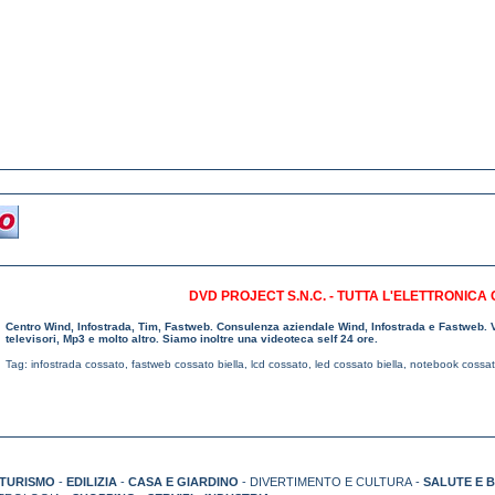
DVD PROJECT S.N.C. - TUTTA L'ELETTRONICA
Centro Wind, Infostrada, Tim, Fastweb. Consulenza aziendale Wind, Infostrada e Fastweb. 
televisori, Mp3 e molto altro. Siamo inoltre una videoteca self 24 ore.
Tag:
infostrada cossato
,
fastweb cossato biella
,
lcd cossato
,
led cossato biella
,
notebook cossato
TURISMO
-
EDILIZIA
-
CASA E GIARDINO
- DIVERTIMENTO E CULTURA -
SALUTE E 