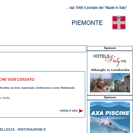
Sponsor
 CHE VUOI COSSATO
Vendita on-line materiale elettronico come Notebook,
Sponsor
 biella
,
visita il sito
BELLEZZA
-
RISTORAZIONE E