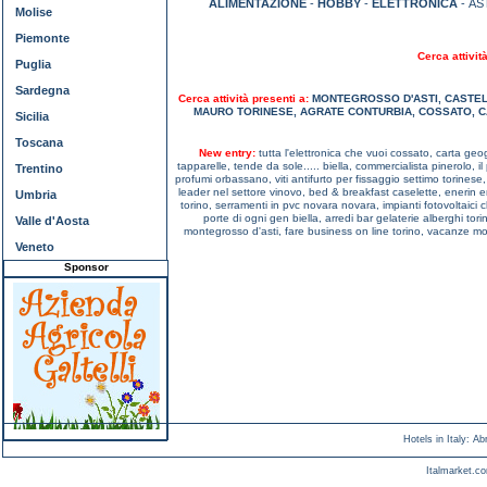
ALIMENTAZIONE
-
HOBBY
-
ELETTRONICA
- AS
Molise
Piemonte
Cerca attivit
Puglia
Sardegna
Cerca attività presenti a:
MONTEGROSSO D'ASTI
,
CASTEL
MAURO TORINESE
,
AGRATE CONTURBIA
,
COSSATO
,
C
Sicilia
Toscana
New entry:
tutta l'elettronica che vuoi cossato,
carta geog
tapparelle, tende da sole..... biella,
commercialista pinerolo,
i
Trentino
profumi orbassano,
viti antifurto per fissaggio settimo torinese
leader nel settore vinovo,
bed & breakfast caselette,
enerin e
Umbria
torino,
serramenti in pvc novara novara,
impianti fotovoltaici c
porte di ogni gen biella,
arredi bar gelaterie alberghi tori
Valle d'Aosta
montegrosso d'asti,
fare business on line torino,
vacanze mo
Veneto
Sponsor
Hotels in Italy
:
Ab
Italmarket.co