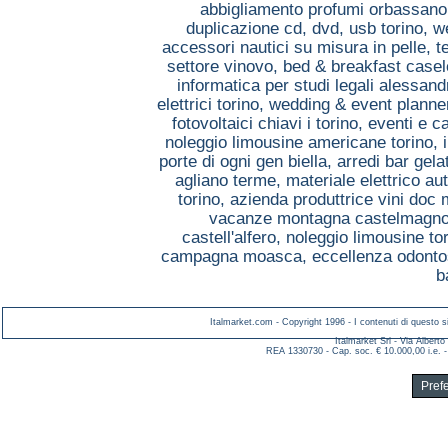
abbigliamento profumi orbassan
duplicazione cd, dvd, usb torino,
w
accessori nautici su misura in pelle, 
settore vinovo,
bed & breakfast casel
informatica per studi legali alessand
elettrici torino,
wedding & event planner
fotovoltaici chiavi i torino,
eventi e c
noleggio limousine americane torino,
porte di ogni gen biella,
arredi bar gela
agliano terme,
materiale elettrico a
torino,
azienda produttrice vini doc
vacanze montagna castelmagn
castell'alfero,
noleggio limousine to
campagna moasca,
eccellenza odonto
b
Italmarket.com - Copyright 1996 - I contenuti di questo si
Italmarket Srl - Via Albert
REA 1330730 - Cap. soc. € 10.000,00 i.e. -
Pref