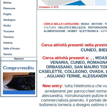
Molise
Visitatore n° 673
Piemonte
Puglia
Sardegna
CERCA NELLE CATEGORIE:
MODA
-
MOTORI
-
T
Sicilia
CULTURA -
SALUTE E BELLEZZA
-
RISTORAZION
ALIMENTAZIONE
-
HOBBY
-
ELETTRONICA
- AST
Toscana
Trentino
Umbria
Cerca attività presenti nella provin
Valle d'Aosta
CUNEO
BIE
,
Veneto
Cerca attività presenti a:
,
,
MOAS
Sponsor
VENARIA
,
CUNEO
,
ROMAGNA
ORBASSANO
,
SAN MAURO TO
CASELETTE
,
COLLEGNO
,
OVADA
,
,
AGLIANO TERME
,
ALESSANDR
New entry:
tutta l'elettronica che 
arredamenti per parrucchieri torin
alessandria,
ristrutturazioni-pulizie-
commercialista pinerolo,
il portale d
bulloneria torneria a disegno settimo 