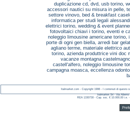
duplicazione cd, dvd, usb torino,
w
accessori nautici su misura in pelle, 
settore vinovo,
bed & breakfast casel
informatica per studi legali alessand
elettrici torino,
wedding & event planner
fotovoltaici chiavi i torino,
eventi e c
noleggio limousine americane torino,
porte di ogni gen biella,
arredi bar gela
agliano terme,
materiale elettrico a
torino,
azienda produttrice vini doc
vacanze montagna castelmagn
castell'alfero,
noleggio limousine to
campagna moasca,
eccellenza odonto
b
Italmarket.com - Copyright 1996 - I contenuti di questo si
Italmarket Srl - Via Albert
REA 1330730 - Cap. soc. € 10.000,00 i.e. -
Pref