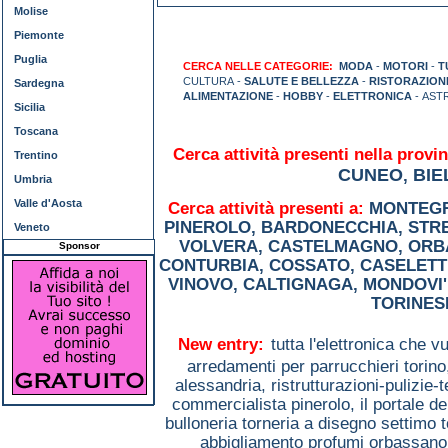
Molise
Piemonte
Puglia
CERCA NELLE CATEGORIE:
MODA
-
MOTORI
-
T
CULTURA -
SALUTE E BELLEZZA
-
RISTORAZION
Sardegna
ALIMENTAZIONE
-
HOBBY
-
ELETTRONICA
- AST
Sicilia
Toscana
Cerca attività presenti nella provin
Trentino
CUNEO
BIE
,
Umbria
Valle d'Aosta
Cerca attività presenti a:
MONTEGR
PINEROLO
,
BARDONECCHIA
,
STR
Veneto
VOLVERA
,
CASTELMAGNO
,
ORB
Sponsor
CONTURBIA
,
COSSATO
,
CASELETT
VINOVO
,
CALTIGNAGA
,
MONDOVI'
TORINES
New entry:
tutta l'elettronica che 
arredamenti per parrucchieri torin
alessandria,
ristrutturazioni-pulizie-
commercialista pinerolo,
il portale d
bulloneria torneria a disegno settimo 
abbigliamento profumi orbassan