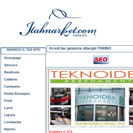
Arredi bar gelaterie alberghi TORINO
INSERISCI IL TUO SITO
Homepage
Abruzzo
Basilicata
Calabria
Campania
Emilia Romagna
Friuli
Lazio
Liguria
Lombardia
Marche
Visitatore n° 374