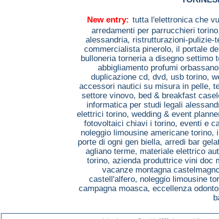
New entry:
tutta l'elettronica che 
arredamenti per parrucchieri torin
alessandria,
ristrutturazioni-pulizie-
commercialista pinerolo,
il portale d
bulloneria torneria a disegno settimo 
abbigliamento profumi orbassan
duplicazione cd, dvd, usb torino,
w
accessori nautici su misura in pelle, 
settore vinovo,
bed & breakfast casel
informatica per studi legali alessand
elettrici torino,
wedding & event planner
fotovoltaici chiavi i torino,
eventi e c
noleggio limousine americane torino,
porte di ogni gen biella,
arredi bar gela
agliano terme,
materiale elettrico a
torino,
azienda produttrice vini doc
vacanze montagna castelmagn
castell'alfero,
noleggio limousine to
campagna moasca,
eccellenza odonto
b