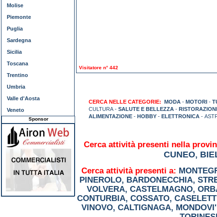
Molise
Piemonte
Puglia
Sardegna
Sicilia
Toscana
Visitatore n° 442
Trentino
Umbria
Valle d'Aosta
CERCA NELLE CATEGORIE:
MODA
-
MOTORI
-
T
CULTURA -
SALUTE E BELLEZZA
-
RISTORAZION
Veneto
ALIMENTAZIONE
-
HOBBY
-
ELETTRONICA
- AST
Sponsor
Cerca attività presenti nella provin
CUNEO
BIE
,
Cerca attività presenti a:
MONTEGR
PINEROLO
,
BARDONECCHIA
,
STR
VOLVERA
,
CASTELMAGNO
,
ORB
CONTURBIA
,
COSSATO
,
CASELETT
VINOVO
,
CALTIGNAGA
,
MONDOVI'
TORINES