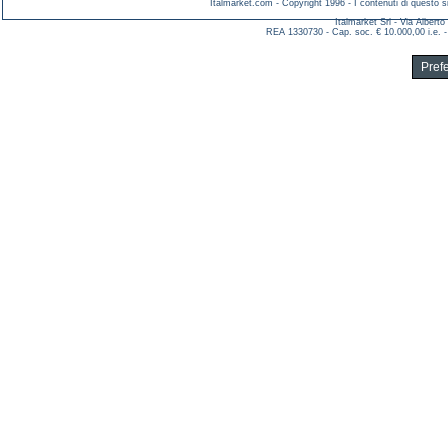
Italmarket.com - Copyright 1996 - I contenuti di questo si
Italmarket Srl - Via Albert
REA 1330730 - Cap. soc. € 10.000,00 i.e. -
Pref