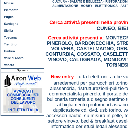
CULTURA -
SALUTE E BELLEZZA
-
RISTORAZION
Molise
ALIMENTAZIONE
-
HOBBY
-
ELETTRONICA
- AST
Piemonte
Puglia
Cerca attività presenti nella provin
Sardegna
CUNEO
BIE
,
Sicilia
Cerca attività presenti a:
MONTEGR
Toscana
PINEROLO
,
BARDONECCHIA
,
STR
Trentino
VOLVERA
,
CASTELMAGNO
,
ORB
Umbria
CONTURBIA
,
COSSATO
,
CASELETT
Valle d'Aosta
VINOVO
,
CALTIGNAGA
,
MONDOVI'
TORINES
Veneto
Sponsor
New entry:
tutta l'elettronica che 
arredamenti per parrucchieri torin
alessandria,
ristrutturazioni-pulizie-
commercialista pinerolo,
il portale d
bulloneria torneria a disegno settimo 
abbigliamento profumi orbassan
duplicazione cd, dvd, usb torino,
w
accessori nautici su misura in pelle, 
settore vinovo,
bed & breakfast casel
informatica per studi legali alessand