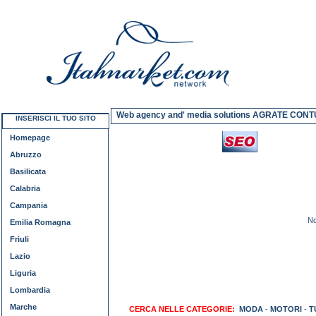
Web agency and' media solutions AGRATE CON
INSERISCI IL TUO SITO
Homepage
Abruzzo
Basilicata
Calabria
Campania
No
Emilia Romagna
Friuli
Lazio
Liguria
Lombardia
Marche
CERCA NELLE CATEGORIE:
MODA
-
MOTORI
-
T