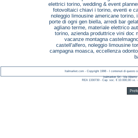
elettrici torino,
wedding & event planner
fotovoltaici chiavi i torino,
eventi e c
noleggio limousine americane torino,
porte di ogni gen biella,
arredi bar gela
agliano terme,
materiale elettrico a
torino,
azienda produttrice vini doc
vacanze montagna castelmagn
castell'alfero,
noleggio limousine to
campagna moasca,
eccellenza odonto
b
Italmarket.com - Copyright 1996 - I contenuti di questo si
Italmarket Srl - Via Albert
REA 1330730 - Cap. soc. € 10.000,00 i.e. -
Pref